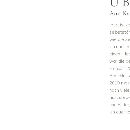
Ü
Ann-Ka
Jetzt ist e
selbststä
wie die Ze
ich nach 
einem Hoc
war die b
Frühjahr 2
Abschluss
2019 meine
nach viele
auszubild
und Bilder
ich auch j