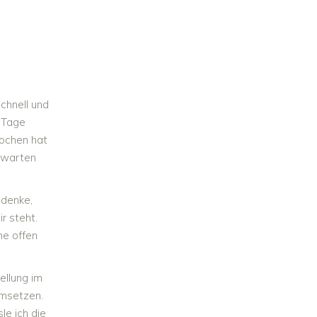
schnell und
e Tage
Wochen hat
s warten
 denke,
r steht.
he offen
ellung im
umsetzen.
le ich die