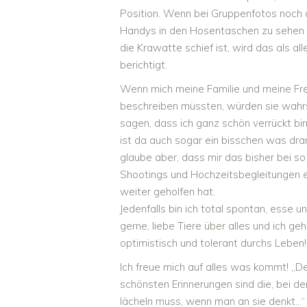
Position. Wenn bei Gruppenfotos noch 
Handys in den Hosentaschen zu sehen 
die Krawatte schief ist, wird das als all
berichtigt.
Wenn mich meine Familie und meine Fr
beschreiben müssten, würden sie wahrs
sagen, dass ich ganz schön verrückt bin.
ist da auch sogar ein bisschen was dran
glaube aber, dass mir das bisher bei so
Shootings und Hochzeitsbegleitungen 
weiter geholfen hat.
Jedenfalls bin ich total spontan, esse u
gerne, liebe Tiere über alles und ich ge
optimistisch und tolerant durchs Leben!
Ich freue mich auf alles was kommt! „D
schönsten Erinnerungen sind die, bei d
lächeln muss, wenn man an sie denkt…“