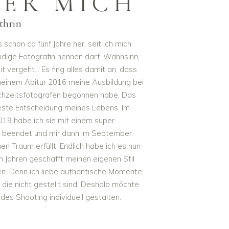
BER MICH
thrin
s schon ca fünf Jahre her, seit ich mich
ndige Fotografin nennen darf. Wahnsinn,
it vergeht… Es fing alles damit an, dass
meinem Abitur 2016 meine Ausbildung bei
hzeitsfotografen begonnen habe. Das
este Entscheidung meines Lebens. Im
019 habe ich sie mit einem super
 beendet und mir dann im September
n Traum erfüllt. Endlich habe ich es nun
n Jahren geschafft meinen eigenen Stil
en. Denn ich liebe authentische Momente
, die nicht gestellt sind. Deshalb möchte
edes Shooting individuell gestalten.