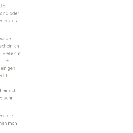
die
sind oder
er erstes
eunde
cheinlich
 Vielleicht
. Ich
 einigen
echt
nheimlich
he sehr
enn die
enen man